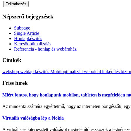
Népszerű
bejegyzések
Subpage
Single Article
Honlapkészítés
Keresőoptimalizálás
Referencia - honlap és webáruház
Címkék
webshop
weblap készítés
Mobiloptimalizált weboldal
linképítés
bizto
Friss
hírek
Miért fontos, hogy honlapunk mobilon, tableten is megfelelően 
Az mindenki számára egyértelmű, hogy az interneten böngészők, egyr
Virtuális valóságba lép a Nokia
A virtuális és kiterjesztett valóságot megjelenítő eszközök a legnéps