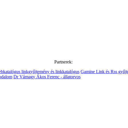
Partnerek:
bkatalógus linkgyűjtemény és linkkatalógus
Gamine Link és Rss gyűj
rodalom
Dr Várnagy Ákos Ferenc - állatorvos