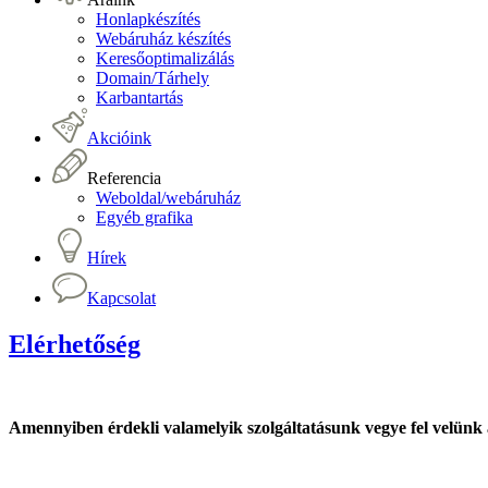
Honlapkészítés
Webáruház készítés
Keresőoptimalizálás
Domain/Tárhely
Karbantartás
Akcióink
Referencia
Weboldal/webáruház
Egyéb grafika
Hírek
Kapcsolat
Elérhetőség
Amennyiben érdekli valamelyik szolgáltatásunk vegye fel velünk 