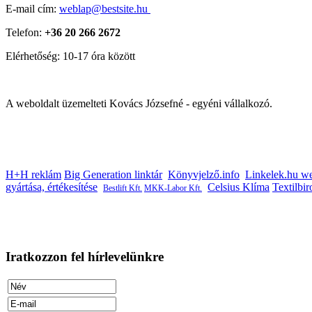
E-mail cím:
weblap@bestsite.hu
Telefon:
+36 20 266 2672
Elérhetőség:
10-17 óra között
A weboldalt üzemelteti Kovács Józsefné - egyéni vállalkozó.
H+H reklám
Big Generation linktár
Könyvjelző.info
Linkelek.hu we
gyártása, értékesítése
Celsius Klíma
Textilbi
Bestlift Kft.
MKK-Labor Kft.
Iratkozzon
fel hírlevelünkre