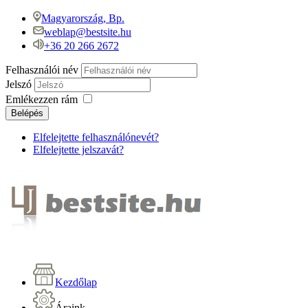
Magyarország, Bp.
weblap@bestsite.hu
+36 20 266 2672
Felhasználói név
Jelszó
Emlékezzen rám
Belépés
Elfelejtette felhasználónevét?
Elfelejtette jelszavát?
Kezdőlap
Áraink