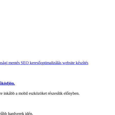
nsági mentés
SEO
keresőoptimalizálás
website készítés
működjön.
e inkább a mobil eszközöket részesítik előnyben.
zerűbb hardverek idén,