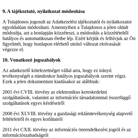
9. A tájékoztató, nyilatkozat módosítása
A Tulajdonos jogosult az Adatkezelési tájékoztatót és nyilatkozatot
egyoldalúan módosítani. Amennyiben a Tulajdonos a jelen oldalt
módosítja, azt a honlapján közzéteszi, a módosítás a közzétételtől
hatályos és automatikusan életbe lép. Ezért kérjük és felhívjuk az Ön
figyelmét, hogy honlapon elérhető utolsó változat elolvasását
végezze el.
10. Vonatkozó jogszabályok
Az adatkezelő kötelezettséget vállal arra, hogy ez irányú
tevékenységét a mindenkor hatályos jogszabályok szerint végzi.
Ezek a jelen dokumentum kiadásakor az alábbiak:
2001 évi CVIII. törvény az elektronikus kereskedelmi
szolgáltatások, valamint az információs társadalommal összefüggő
szolgáltatások egyes kérdéseiről
2008 évi XLVIII. törvény a gazdasági reklámtevékenység alapvető
feltételeiről és egyes korlátairól
2011 évi CXII. törvény az információs önrendelkezési jogról és az
információszabadságról