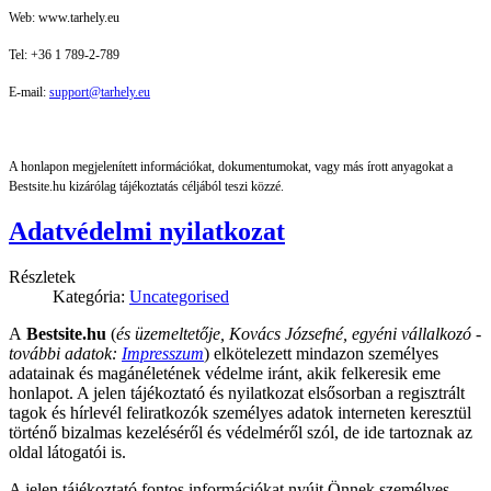
Web: www.tarhely.eu
Tel: +36 1 789-2-789
E-mail:
support@tarhely.eu
A honlapon megjelenített információkat, dokumentumokat, vagy más írott anyagokat a
Bestsite.hu kizárólag tájékoztatás céljából teszi közzé.
Adatvédelmi nyilatkozat
Részletek
Kategória:
Uncategorised
A
Bestsite.hu
(
és üzemeltetője, Kovács Józsefné, egyéni vállalkozó -
további adatok:
Impresszum
)
elkötelezett mindazon személyes
adatainak és magánéletének védelme iránt, akik felkeresik eme
honlapot. A jelen tájékoztató és nyilatkozat elsősorban a regisztrált
tagok és hírlevél feliratkozók személyes adatok interneten keresztül
történő bizalmas kezeléséről és védelméről szól, de ide tartoznak az
oldal látogatói is.
A jelen tájékoztató fontos információkat nyújt Önnek személyes