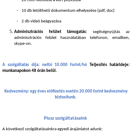
20 fotó feltöltése a kért pozícióba
-
10 db letölthető dokumentum elhelyezése (pdf, doc)
-
2 db videó beágyazása
Adminisztrációs felület támogatás:
segítségnyújtás az
adminisztrációs felület használatában telefonon, emailben,
skype-on.
A szolgáltatás díja: nettó 10.000 forint/hó
Teljesítés határideje:
munkanapokon 48 órán belül.
Kedvezmény: egy éves előfizetés esetén 20.000 forint kedvezmény
biztosítunk.
Plusz szolgáltatásaink
A következő szolgáltatásainkra egyedi árajánlatot adunk: