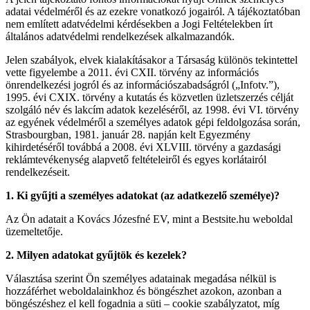
adatai védelméről és az ezekre vonatkozó jogairól. A tájékoztatóban
nem említett adatvédelmi kérdésekben a Jogi Feltételekben írt
általános adatvédelmi rendelkezések alkalmazandók.
Jelen szabályok, elvek kialakításakor a Társaság különös tekintettel
vette figyelembe a 2011. évi CXII. törvény az információs
önrendelkezési jogról és az információszabadságról („Infotv.”),
1995. évi CXIX. törvény a kutatás és közvetlen üzletszerzés célját
szolgáló név és lakcím adatok kezeléséről, az 1998. évi VI. törvény
az egyének védelméről a személyes adatok gépi feldolgozása során,
Strasbourgban, 1981. január 28. napján kelt Egyezmény
kihirdetéséről továbbá a 2008. évi XLVIII. törvény a gazdasági
reklámtevékenység alapvető feltételeiről és egyes korlátairól
rendelkezéseit.
1. Ki gyűjti a személyes adatokat (az adatkezelő személye)?
Az Ön adatait a Kovács Józesfné EV, mint a Bestsite.hu weboldal
üzemeltetője.
2. Milyen adatokat gyűjtök és kezelek?
Választása szerint Ön személyes adatainak megadása nélkül is
hozzáférhet weboldalainkhoz és böngészhet azokon, azonban a
böngészéshez el kell fogadnia a süti – cookie szabályzatot, míg