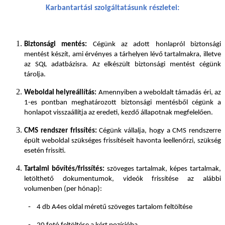
Karbantartási szolgáltatásunk részletei:
Biztonsági mentés:
Cégünk az adott honlapról biztonsági
mentést készít, ami érvényes a tárhelyen lévő tartalmakra, illetve
az SQL adatbázisra. Az elkészült biztonsági mentést cégünk
tárolja.
Weboldal helyreállítás:
Amennyiben a weboldalt támadás éri, az
1-es pontban meghatározott biztonsági mentésből cégünk a
honlapot visszaállítja az eredeti, kezdő állapotnak megfelelően.
CMS rendszer frissítés:
Cégünk vállalja, hogy a CMS rendszerre
épült weboldal szükséges frissítéseit havonta leellenőrzi, szükség
esetén frissíti.
Tartalmi bővítés/frissítés:
szöveges tartalmak, képes tartalmak,
letölthető dokumentumok, videók frissítése az alábbi
volumenben (per hónap):
-
4 db A4es oldal méretű szöveges tartalom feltöltése
-