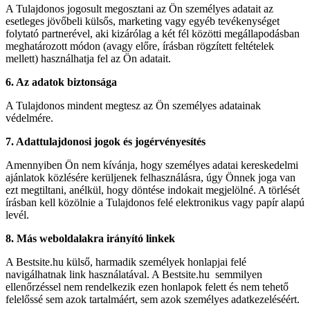
A Tulajdonos jogosult megosztani az Ön személyes adatait az
esetleges jövőbeli külsős, marketing vagy egyéb tevékenységet
folytató partnerével, aki kizárólag a két fél közötti megállapodásban
meghatározott módon (avagy előre, írásban rögzített feltételek
mellett) használhatja fel az Ön adatait.
6. Az adatok biztonsága
A Tulajdonos mindent megtesz az Ön személyes adatainak
védelmére.
7. Adattulajdonosi jogok és jogérvényesítés
Amennyiben Ön nem kívánja, hogy személyes adatai kereskedelmi
ajánlatok közlésére kerüljenek felhasználásra, úgy Önnek joga van
ezt megtiltani, anélkül, hogy döntése indokait megjelölné. A törlését
írásban kell közölnie a Tulajdonos felé elektronikus vagy papír alapú
levél.
8. Más weboldalakra irányító linkek
A Bestsite.hu külső, harmadik személyek honlapjai felé
navigálhatnak link használatával. A Bestsite.hu
semmilyen
ellenőrzéssel nem rendelkezik ezen honlapok felett és nem tehető
felelőssé sem azok tartalmáért, sem azok személyes adatkezeléséért.