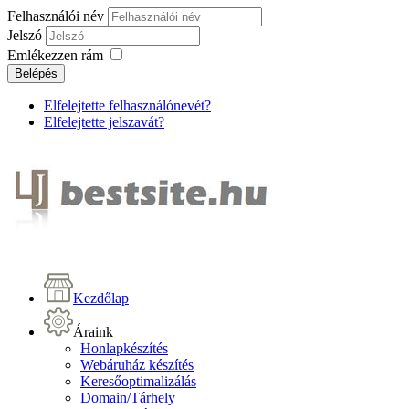
Felhasználói név
Jelszó
Emlékezzen rám
Belépés
Elfelejtette felhasználónevét?
Elfelejtette jelszavát?
Kezdőlap
Áraink
Honlapkészítés
Webáruház készítés
Keresőoptimalizálás
Domain/Tárhely