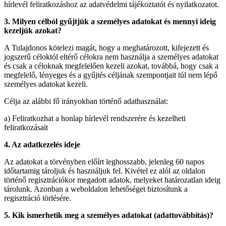
hírlevél feliratkozáshoz az adatvédelmi tájékoztatót és nyilatkozatot.
3. Milyen célból gyűjtjük a személyes adatokat és mennyi ideig
kezeljük azokat?
A Tulajdonos kötelezi magát, hogy a meghatározott, kifejezett és
jogszerű céloktól eltérő célokra nem használja a személyes adatokat
és csak a céloknak megfelelően kezeli azokat, továbbá, hogy csak a
megfelelő, lényeges és a gyűjtés céljának szempontjait túl nem lépő
személyes adatokat kezeli.
Célja az alábbi fő irányokban történő adathasználat:
a) Feliratkozhat a honlap hírlevél rendszerére és kezelheti
feliratkozásait
4. Az adatkezelés ideje
Az adatokat a törvényben előírt leghosszabb, jelenleg 60 napos
időtartamig tároljuk és használjuk fel. Kivétel ez alól az oldalon
történő regisztrációkor megadott adatok, melyeket határozatlan ideig
tárolunk. Azonban a weboldalon lehetőséget biztosítunk a
regisztráció törlésére.
5. Kik ismerhetik meg a személyes adatokat (adattovábbítás)?