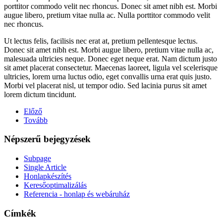
porttitor commodo velit nec rhoncus. Donec sit amet nibh est. Morbi
augue libero, pretium vitae nulla ac. Nulla porttitor commodo velit
nec rhoncus.
Ut lectus felis, facilisis nec erat at, pretium pellentesque lectus.
Donec sit amet nibh est. Morbi augue libero, pretium vitae nulla ac,
malesuada ultricies neque. Donec eget neque erat. Nam dictum justo
sit amet placerat consectetur. Maecenas laoreet, ligula vel scelerisque
ultricies, lorem urna luctus odio, eget convallis urna erat quis justo.
Morbi vel placerat nisl, ut tempor odio. Sed lacinia purus sit amet
lorem dictum tincidunt.
Előző
Tovább
Népszerű
bejegyzések
Subpage
Single Article
Honlapkészítés
Keresőoptimalizálás
Referencia - honlap és webáruház
Címkék