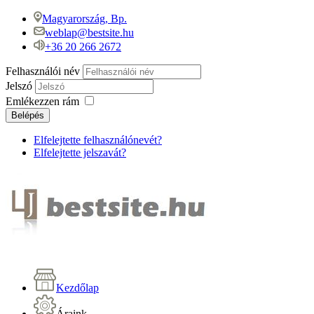
Magyarország, Bp.
weblap@bestsite.hu
+36 20 266 2672
Felhasználói név
Jelszó
Emlékezzen rám
Belépés
Elfelejtette felhasználónevét?
Elfelejtette jelszavát?
Kezdőlap
Áraink