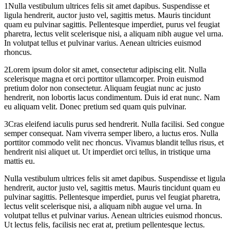
1
Nulla vestibulum ultrices felis sit amet dapibus. Suspendisse et
ligula hendrerit, auctor justo vel, sagittis metus. Mauris tincidunt
quam eu pulvinar sagittis. Pellentesque imperdiet, purus vel feugiat
pharetra, lectus velit scelerisque nisi, a aliquam nibh augue vel urna.
In volutpat tellus et pulvinar varius. Aenean ultricies euismod
rhoncus.
2
Lorem ipsum dolor sit amet, consectetur adipiscing elit. Nulla
scelerisque magna et orci porttitor ullamcorper. Proin euismod
pretium dolor non consectetur. Aliquam feugiat nunc ac justo
hendrerit, non lobortis lacus condimentum. Duis id erat nunc. Nam
eu aliquam velit. Donec pretium sed quam quis pulvinar.
3
Cras eleifend iaculis purus sed hendrerit. Nulla facilisi. Sed congue
semper consequat. Nam viverra semper libero, a luctus eros. Nulla
porttitor commodo velit nec rhoncus. Vivamus blandit tellus risus, et
hendrerit nisi aliquet ut. Ut imperdiet orci tellus, in tristique urna
mattis eu.
Nulla vestibulum ultrices felis sit amet dapibus. Suspendisse et ligula
hendrerit, auctor justo vel, sagittis metus. Mauris tincidunt quam eu
pulvinar sagittis. Pellentesque imperdiet, purus vel feugiat pharetra,
lectus velit scelerisque nisi, a aliquam nibh augue vel urna. In
volutpat tellus et pulvinar varius. Aenean ultricies euismod rhoncus.
Ut lectus felis, facilisis nec erat at, pretium pellentesque lectus.