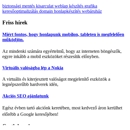
biztonsági mentés
kisarculat
weblap készítés
grafika
keresőoptimalizálás
domain
honlapkészítés
webáruház
Friss
hírek
Miért fontos, hogy honlapunk mobilon, tableten is megfelelően
működjön.
Az mindenki számára egyértelmű, hogy az interneten böngészők,
egyre inkább a mobil eszközöket részesítik előnyben.
Virtuális valóságba lép a Nokia
A virtuális és kiterjesztett valóságot megjelenítő eszközök a
legnépszerűbb hardverek idén,
Akciós SEO ajánlatunk
Egész évben tartó akciónk keretében, most kedvező áron kerülhet
előrébb a Google keresőjében!
Csatlakozz!