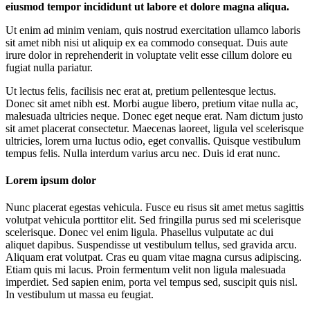
eiusmod tempor incididunt ut labore et dolore magna aliqua.
Ut enim ad minim veniam, quis nostrud exercitation ullamco laboris
sit amet nibh nisi ut aliquip ex ea commodo consequat. Duis aute
irure dolor in reprehenderit in voluptate velit esse cillum dolore eu
fugiat nulla pariatur.
Ut lectus felis, facilisis nec erat at, pretium pellentesque lectus.
Donec sit amet nibh est. Morbi augue libero, pretium vitae nulla ac,
malesuada ultricies neque. Donec eget neque erat. Nam dictum justo
sit amet placerat consectetur. Maecenas laoreet, ligula vel scelerisque
ultricies, lorem urna luctus odio, eget convallis. Quisque vestibulum
tempus felis. Nulla interdum varius arcu nec. Duis id erat nunc.
Lorem ipsum dolor
Nunc placerat egestas vehicula. Fusce eu risus sit amet metus sagittis
volutpat vehicula porttitor elit. Sed fringilla purus sed mi scelerisque
scelerisque. Donec vel enim ligula. Phasellus vulputate ac dui
aliquet dapibus. Suspendisse ut vestibulum tellus, sed gravida arcu.
Aliquam erat volutpat. Cras eu quam vitae magna cursus adipiscing.
Etiam quis mi lacus. Proin fermentum velit non ligula malesuada
imperdiet. Sed sapien enim, porta vel tempus sed, suscipit quis nisl.
In vestibulum ut massa eu feugiat.