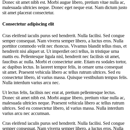
Donec sit amet nibh est. Morbi augue libero, pretium vitae nulla ac,
malesuada ultricies neque. Donec eget neque erat. Nam dictum justo
sit amet placerat consectetur.
Consectetur adipiscing elit
Cras eleifend iaculis purus sed hendrerit. Nulla facilisi. Sed congue
semper consequat. Nam viverra semper libero, a luctus eros. Nulla
porttitor commodo velit nec rhoncus. Vivamus blandit tellus risus, et
hendrerit nisi aliquet ut. Ut imperdiet orci tellus, in tristique urna
mattis eu. Pellentesque ligula nisl, hendrerit nec facilisis sit amet,
faucibus ac nulla. Morbi et consectetur ante. Etiam eu sodales tortor,
ac dapibus lectus. In laoreet tempor felis, in ornare urna consequat
sit amet. Praesent vehicula libero ac tellus rutrum ultrices. Sed eu
consectetur libero, id varius massa. Quisque vestibulum tempus felis.
Nulla interdum varius arcu nec.
Ut lectus felis, facilisis nec erat at, pretium pellentesque lectus.
Donec sit amet nibh est. Morbi augue libero, pretium vitae nulla ac,
malesuada ultricies neque. Praesent vehicula libero ac tellus rutrum
ultrices. Sed eu consectetur libero, id varius massa. Nulla interdum
varius arcu nec accumsan.
Cras eleifend iaculis purus sed hendrerit. Nulla facilisi. Sed congue
semper consequat. Nam viverra semper libero, a luctus eros. Nulla